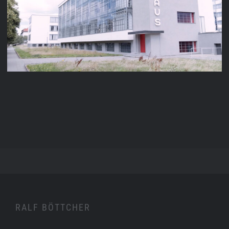
GOETHE-INSTITUT
RALF BÖTTCHER