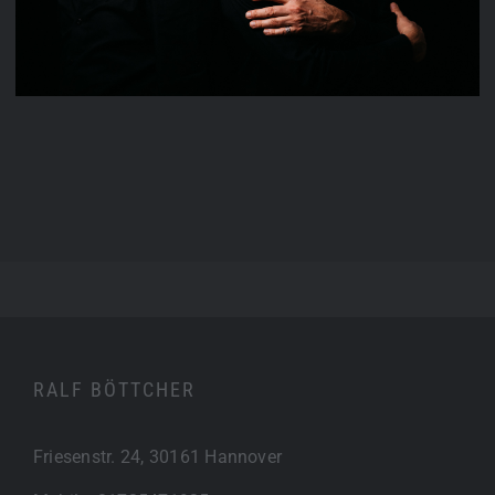
RALF BÖTTCHER
Friesenstr. 24, 30161 Hannover