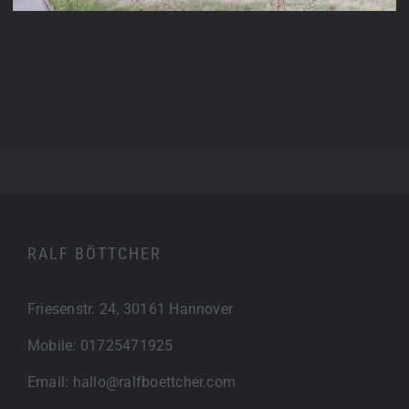
RALF BÖTTCHER
Friesenstr. 24, 30161 Hannover
Mobile:
01725471925
Email:
hallo@ralfboettcher.com