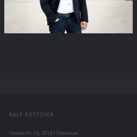
RALF BÖTTCHER
Friesenstr. 24, 30161 Hannover